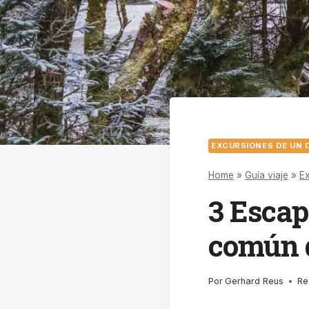
EXCURSIONES DE UN 
Home
»
Guía viaje
»
Ex
3 Escap
común 
Por
Gerhard Reus
Re