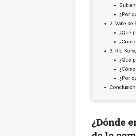
Subien
¿Por q
2. Valle de
¿Qué p
¿Cómo 
3. Río Kön
¿Qué p
¿Cómo 
¿Por q
Conclusión
¿Dónde en
de lo co