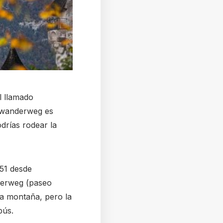
l llamado
ndwanderweg es
drías rodear la
151 desde
nderweg (paseo
la montaña, pero la
bús.