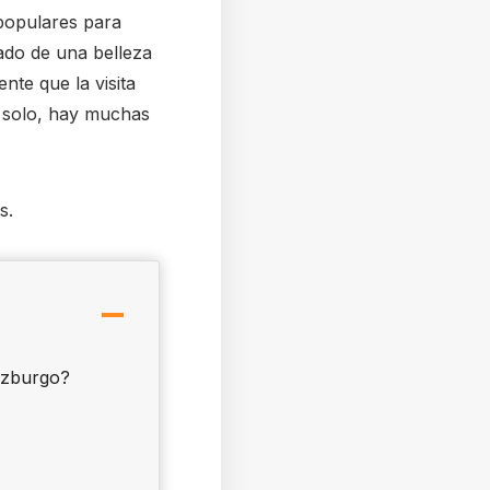
 populares para
ado de una belleza
nte que la visita
i solo, hay muchas
s.
lzburgo?