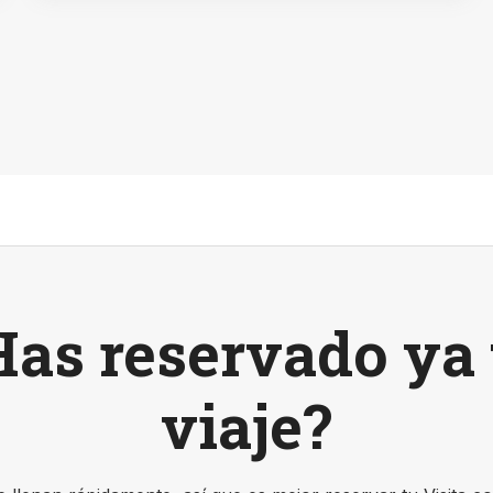
INTRODUCCIÓN
A
LAS
FUENTES
TRUCADAS
DE
SALZBURGO
Has reservado ya 
viaje?