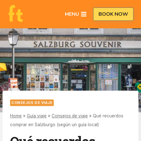
Saltar
al
MENU
BOOK NOW
contenido
CONSEJOS DE VIAJE
Home
»
Guía viaje
»
Consejos de viaje
»
Qué recuerdos
comprar en Salzburgo (según un guía local)