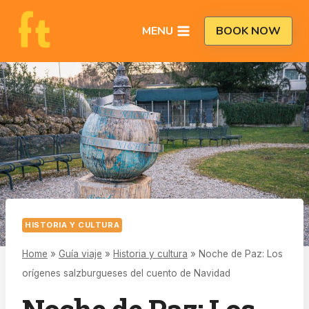
Saltar
al
MENU
BOOK NOW
contenido
HISTORIA Y CULTURA
Home
»
Guía viaje
»
Historia y cultura
»
Noche de Paz: Los
orígenes salzburgueses del cuento de Navidad