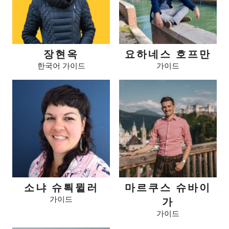
장현옥
요하네스 호프만
한국어 가이드
가이드
소냐 슈퇵뮐러
마르쿠스 슈바이
가이드
가
가이드