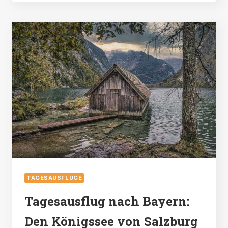
DIE
FESTUNG
IN
WERFEN
BESUCHEN?
IST
DIE
FESTUNG
HOHENWERFEN
EINEN
BESUCH
WERT?
TAGESAUSFLÜGE
Tagesausflug nach Bayern:
Den Königssee von Salzburg