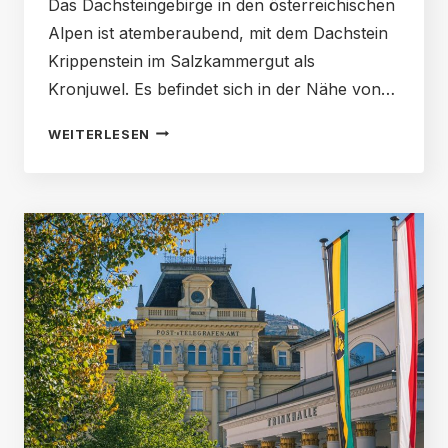
Das Dachsteingebirge in den österreichischen
Alpen ist atemberaubend, mit dem Dachstein
Krippenstein im Salzkammergut als
Kronjuwel. Es befindet sich in der Nähe von…
DACHSTEIN
WEITERLESEN
KRIPPENSTEIN:
FÜNF
FINGER,
ZWEI
BUSSE,
EIN
ZUG
UND
DIE
SEILBAHN