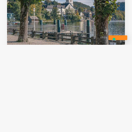
AUS
BESUCHEN?
TAGESAUSFLÜGE
Was man in St. Wolfgang im
Salzkammergut
unternehmen kann
Salzburg mag nach Wien die
zweitberühmteste Stadt Österreichs sein, aber
sie ist nur einen Katzensprung von einigen