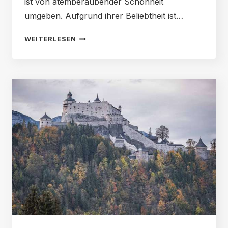
ist von atemberaubender Schönheit
umgeben. Aufgrund ihrer Beliebtheit ist…
3
WEITERLESEN
AUSFLÜGE
ABSEITS
DER
TOURISTENPFADE
VON
SALZBURG