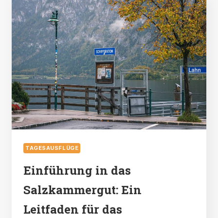
11
DINGE,
DIE
MAN
IN
HALLSTATT
TUN
SOLLTE
TAGESAUSFLÜGE
Einführung in das
Salzkammergut: Ein
Leitfaden für das