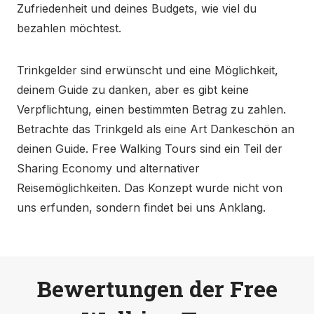
Zufriedenheit und deines Budgets, wie viel du
bezahlen möchtest.
Die Free Tour umfasst die
folgenden Themen
Trinkgelder sind erwünscht und eine Möglichkeit,
deinem Guide zu danken, aber es gibt keine
Verpflichtung, einen bestimmten Betrag zu zahlen.
Warum gibt es in Salzburg so viele Kirchen?
Betrachte das Trinkgeld als eine Art Dankeschön an
Warum war Mozart kein Österreicher?
deinen Guide. Free Walking Tours sind ein Teil der
Warum haben die meisten Deutschsprachigen
Sharing Economy und alternativer
noch nie von der Trapp-Familie gehört?
Reisemöglichkeiten. Das Konzept wurde nicht von
Was geschah in Salzburg während des Zweiten
uns erfunden, sondern findet bei uns Anklang.
Weltkriegs?
Worum geht es bei den Salzburger Festspielen
und ist das für dich wichtig?
Wo wurde Salzburg gegründet und warum?
Bewertungen der Free
Warum stehen Gurken neben einer Statue von
Friedrich Schiller?