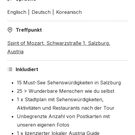
zentralen Ort in der Altstadt. Nachdem wir uns
Mozarts Wohnhaus und das Schloss Mirabell
Englisch
|
Deutsch
|
Koreanisch
angesehen haben, überqueren wir den Fluss und
betreten die Getreidegasse, die berühmteste Straße
Treffpunkt
Salzburgs und Mozarts Geburtsort.
Spirit of Mozart, Schwarzstraße 1, Salzburg,
Austria
Wir überqueren den Universitätsplatz und die
Universität, werfen einen Blick auf das Konzerthaus,
wo wir etwas über die Salzburger Festspiele
Inkludiert
erfahren, besuchen das Kloster St. Peter, werfen
15 Must-See Sehenswürdigkeiten in Salzburg
einen Blick auf den Dom, bewundern die Festung
25 > Wunderbare Menschen wie du selbst
von unten und passieren den Residenzplatz, bevor
1 x Stadtplan mit Sehenswürdigkeiten,
wir unseren Spaziergang vor der Mozart-Statue
Aktivitäten und Restaurants nach der Tour
beenden, wo du erfährst, wie der Mozart-Kult
Unbegrenzte Anzahl von Postkarten mit
begann.
unseren eigenen Fotos
1 x lizenzierter lokaler Austria Guide