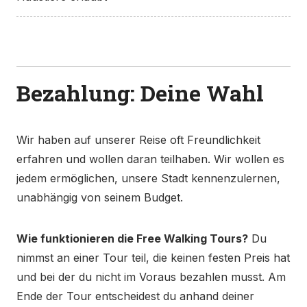
Bezahlung: Deine Wahl
Wir haben auf unserer Reise oft Freundlichkeit
erfahren und wollen daran teilhaben. Wir wollen es
Manchmal wurden wir auch gebeten, den
jedem ermöglichen, unsere Stadt kennenzulernen,
Treffpunkt zu ändern. Die Stühle sind schwer zu
unabhängig von seinem Budget.
finden, nicht weil sie versteckt sind, sondern weil sie
nicht offensichtlich sind. Du kannst auch nicht auf
ihnen sitzen, weil sie oft voller Taubenkot sind und
Wie funktionieren die Free Walking Tours?
Du
es manchmal laut ist. Aber wir lieben diesen Ort.
nimmst an einer Tour teil, die keinen festen Preis hat
Neben der Staatsbrücke wirkt der Ort wie die
und bei der du nicht im Voraus bezahlen musst. Am
Lebensader der Stadt.
Ende der Tour entscheidest du anhand deiner