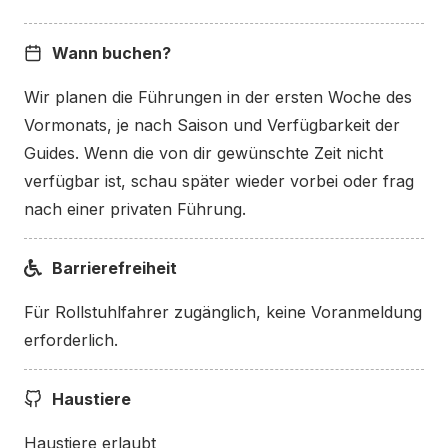
Der Treffpunkt für die
Wann buchen?
Free Walking Tour?
Wir planen die Führungen in der ersten Woche des
Vormonats, je nach Saison und Verfügbarkeit der
Der Treffpunkt für die Free Tour ist ein Kunstwerk
Guides. Wenn die von dir gewünschte Zeit nicht
von Marina Abramovic namens „Spirit of Mozart“.
verfügbar ist, schau später wieder vorbei oder frag
Sie besteht aus ein
15 Meter hoher Metallstuhl
nach einer privaten Führung.
gegenüber acht normalgroßen Stühlen
neben der
Staatsbrücke. Manchmal nehmen die Gäste an, dass
Barrierefreiheit
der Schwerpunkt der Tour auf Mozart liegt. Das ist
nicht der Fall. Mozart ist eines der Themen, aber
Für Rollstuhlfahrer zugänglich, keine Voranmeldung
der „Spirit of Mozart“ ist nur der Treffpunkt.
erforderlich.
Haustiere
Haustiere erlaubt