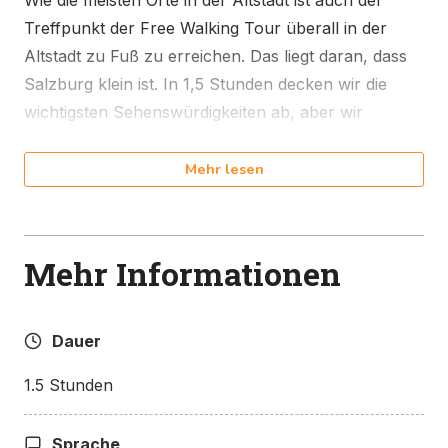
Wie die meisten Orte in der Altstadt ist auch der
Treffpunkt der Free Walking Tour überall in der
Altstadt zu Fuß zu erreichen. Das liegt daran, dass
Salzburg klein ist. In 1,5 Stunden decken wir die
wichtigsten Sehenswürdigkeiten ab, aber wir
beantworten auch gerne Fragen, empfehlen
Restaurants und geben Tipps, was man alles sehen
Mehr lesen
und unternehmen kann.
Mehr Informationen
Sehenswürdigkeiten, die
wir auf der Free Walking
Dauer
Tour entdecken
1.5 Stunden
Wir treffen uns neben der Staatsbrücke, einem
Sprache