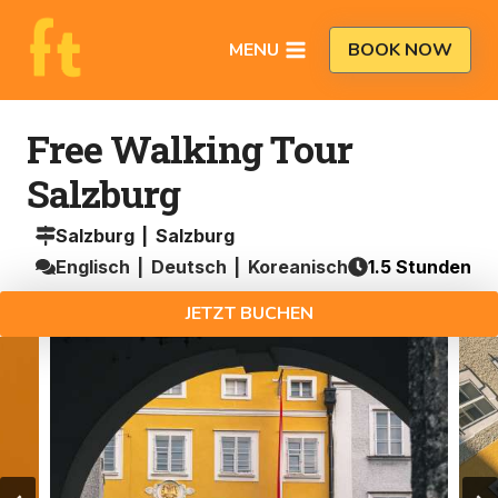
Zum
Inhalt
MENU
BOOK NOW
springen
Free Walking Tour
Salzburg
Salzburg
|
Salzburg
Englisch
|
Deutsch
|
Koreanisch
1.5
Stunden
JETZT BUCHEN