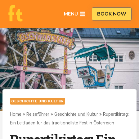
Zum
Inhalt
MENU
BOOK NOW
springen
GESCHICHTE UND KULTUR
Home
»
Reiseführer
»
Geschichte und Kultur
»
Rupertikirtag:
Ein Leitfaden für das traditionellste Fest in Österreich