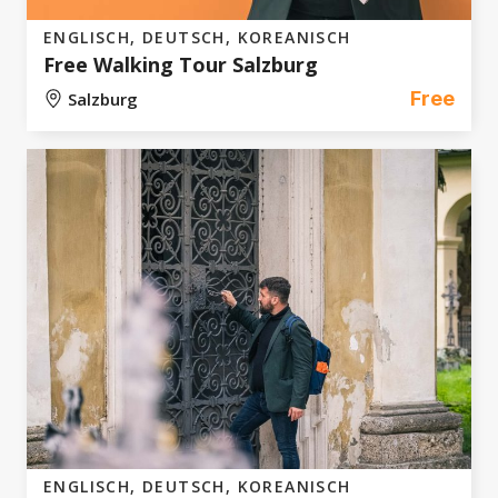
Free Tour
Alle
No
(5)
Yes
(2)
ENGLISCH, DEUTSCH, KOREANISCH
Free Walking Tour Salzburg
Free
Preis
Salzburg
Price Range
€15,- - €290,-
Zurücksetzen
ENGLISCH, DEUTSCH, KOREANISCH