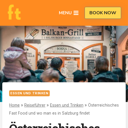
Zum
Inhalt
MENU
BOOK NOW
springen
ESSEN UND TRINKEN
Home
»
Reiseführer
»
Essen und Trinken
»
Österreichisches
Fast Food und wo man es in Salzburg findet